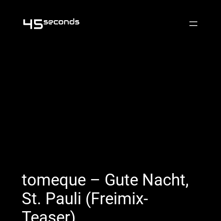
Skip
to
content
tomeque – Gute Nacht,
St. Pauli (Freimix-
Teaser)