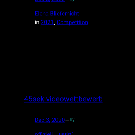
Elena Bliefernicht
in
2021
, 
Competition
45sek videowettbewerb
Dec 3, 2020
—
by
offiziell _justin1