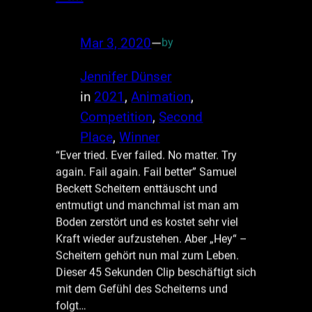
Mar 3, 2020
—
by
Jennifer Dünser
in
2021
, 
Animation
, 
Competition
, 
Second
Place
, 
Winner
“Ever tried. Ever failed. No matter. Try
again. Fail again. Fail better” Samuel
Beckett Scheitern enttäuscht und
entmutigt und manchmal ist man am
Boden zerstört und es kostet sehr viel
Kraft wieder aufzustehen. Aber „Hey“ –
Scheitern gehört nun mal zum Leben.
Dieser 45 Sekunden Clip beschäftigt sich
mit dem Gefühl des Scheiterns und
folgt…