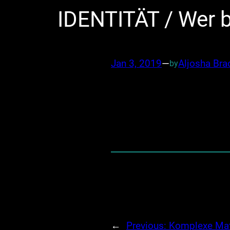
IDENTITÄT / Wer b
Jan 3, 2019
—
Aljosha Br
by
←
Previous:
Komplexe Ma