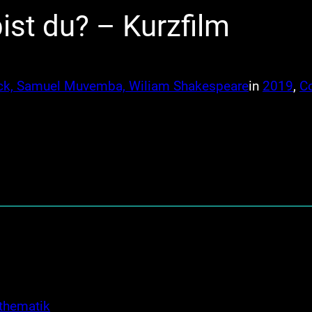
ist du? – Kurzfilm
ack, Samuel Muvemba, Wiliam Shakespeare
in
2019
, 
C
thematik